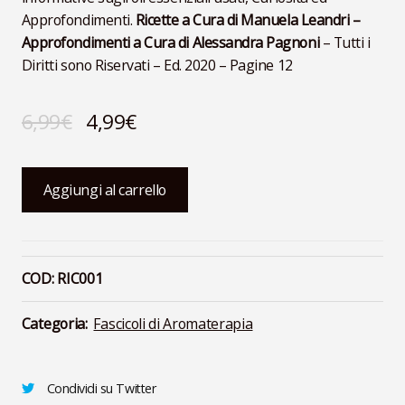
Approfondimenti.
Ricette a Cura di Manuela Leandri –
Approfondimenti a Cura di Alessandra Pagnoni
– Tutti i
Diritti sono Riservati – Ed. 2020 – Pagine 12
Il
Il
6,99
€
4,99
€
prezzo
prezzo
AromaRicettario
originale
attuale
Aggiungi al carrello
Dolci
era:
è:
-
Numero
6,99€.
4,99€.
1
COD:
RIC001
quantità
Categoria:
Fascicoli di Aromaterapia
Condividi su Twitter