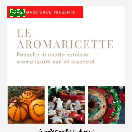
29
%
AromaRicettario Natale – Numero 2