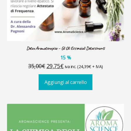
Detox Aromaterapico – Gli Oli Essenziali Detossinanti
15
%
Il
Il
35,00
€
29,75
€
iva inc. (
24,39
€
+ IVA)
prezzo
prezzo
Aggiungi al carrello
originale
attuale
era:
è:
35,00€.
29,75€.