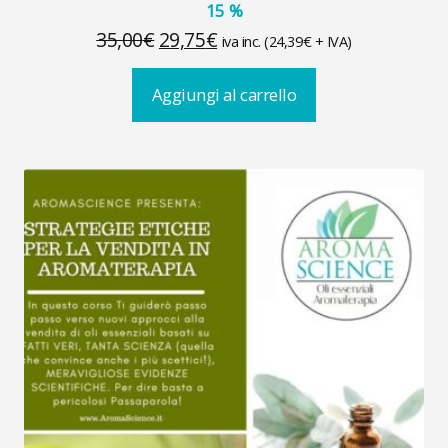
15
%
Il
Il
35,00
€
29,75
€
iva inc. (
24,39
€
+ IVA)
prezzo
prezzo
Aggiungi al carrello
originale
attuale
era:
è:
35,00€.
29,75€.