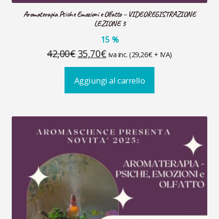
Aromaterapia Psiche Emozioni e Olfatto – VIDEOREGISTRAZIONE
LEZIONE 3
15
%
Il
Il
42,00
€
35,70
€
iva inc. (
29,26
€
+ IVA)
prezzo
prezzo
Aggiungi al carrello
originale
attuale
era:
è:
42,00€.
35,70€.