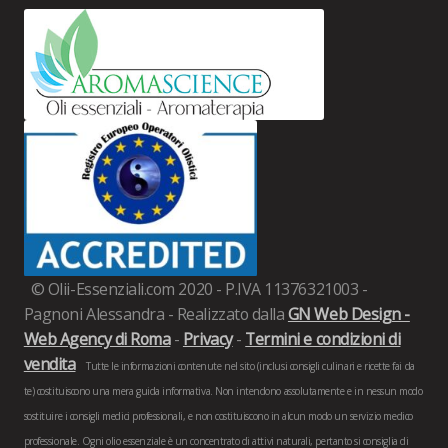
© Olii-Essenziali.com 2020 - P.IVA 11376321003 -
Pagnoni Alessandra - Realizzato dalla
GN Web Design -
Web Agency di Roma
-
Privacy
-
Termini e condizioni di
vendita
Tutte le informazioni contenute nel sito (inclusi consigli culinari e ricette fai da
te) costituiscono una mera guida informativa. Non intendono assolutamente e in nessun modo
sostituire i consigli medici professionali, e non costituiscono in alcun modo un servizio medico
professionale. Ogni olio essenziale è un concentrato di attivi naturali, pertanto si consiglia di