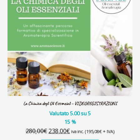
La Chimica degli Oli Essenziali – VIDEOREGISTRAZIONI
Valutato
5.00
su 5
15
%
Il
Il
280,00
€
238,00
€
iva inc. (
195,08
€
+ IVA)