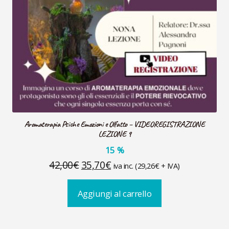
Aromaterapia Psiche Emozioni e Olfatto – VIDEOREGISTRAZIONE
LEZIONE 9
15
%
Il
Il
42,00
€
35,70
€
iva inc. (
29,26
€
+ IVA)
prezzo
prezzo
Aggiungi al carrello
originale
attuale
era:
è:
42,00€.
35,70€.