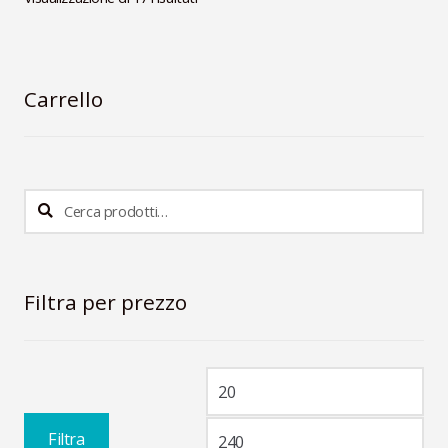
Carrello
Cerca:
Cerca
Filtra per prezzo
Prezzo
Pre
Min
Ma
Filtra