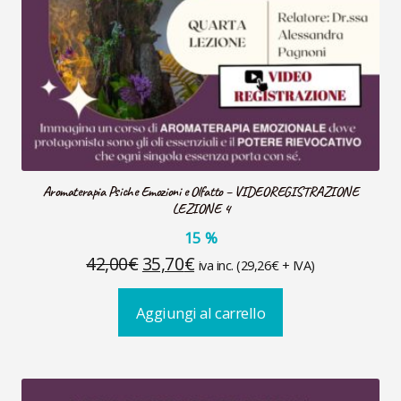
Aromaterapia Psiche Emozioni e Olfatto – VIDEOREGISTRAZIONE
LEZIONE 4
15
%
Il
Il
42,00
€
35,70
€
iva inc. (
29,26
€
+ IVA)
prezzo
prezzo
Aggiungi al carrello
originale
attuale
era:
è:
42,00€.
35,70€.