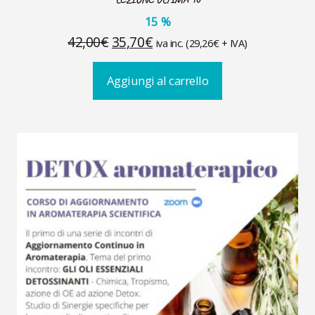
15
%
Il
Il
42,00
€
35,70
€
iva inc. (
29,26
€
+ IVA)
prezzo
prezzo
Aggiungi al carrello
originale
attuale
era:
è:
42,00€.
35,70€.