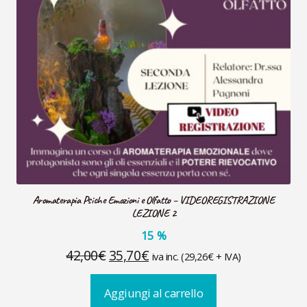
Aromaterapia Psiche Emozioni e Olfatto – VIDEOREGISTRAZIONE
LEZIONE 2
15
%
Il
Il
42,00
€
35,70
€
iva inc. (
29,26
€
+ IVA)
prezzo
prezzo
Aggiungi al carrello
originale
attuale