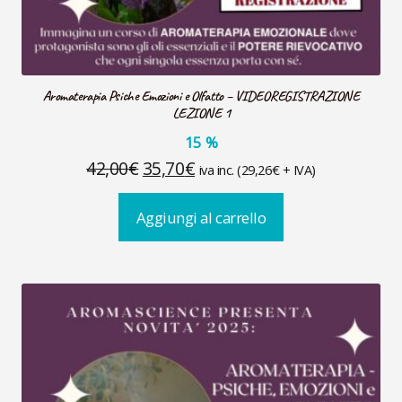
Aromaterapia Psiche Emozioni e Olfatto – VIDEOREGISTRAZIONE
LEZIONE 1
15
%
Il
Il
42,00
€
35,70
€
iva inc. (
29,26
€
+ IVA)
prezzo
prezzo
Aggiungi al carrello
originale
attuale
era:
è:
42,00€.
35,70€.