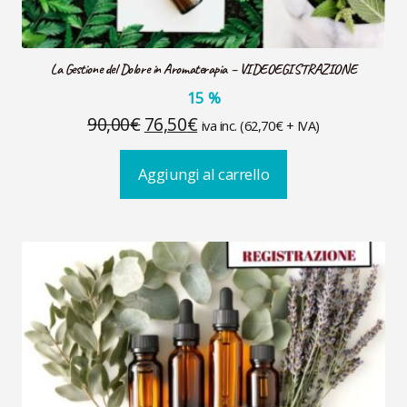
La Gestione del Dolore in Aromaterapia – VIDEOEGISTRAZIONE
15
%
Il
Il
90,00
€
76,50
€
iva inc. (
62,70
€
+ IVA)
prezzo
prezzo
Aggiungi al carrello
originale
attuale
era:
è:
90,00€.
76,50€.