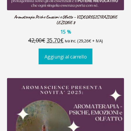
Aromaterapia Psiche Emozioni e Olfatto – VIDEOREGISTRAZIONE
LEZIONE 8
15
%
Il
Il
42,00
€
35,70
€
iva inc. (
29,26
€
+ IVA)
prezzo
prezzo
Aggiungi al carrello
originale
attuale
era:
è:
42,00€.
35,70€.