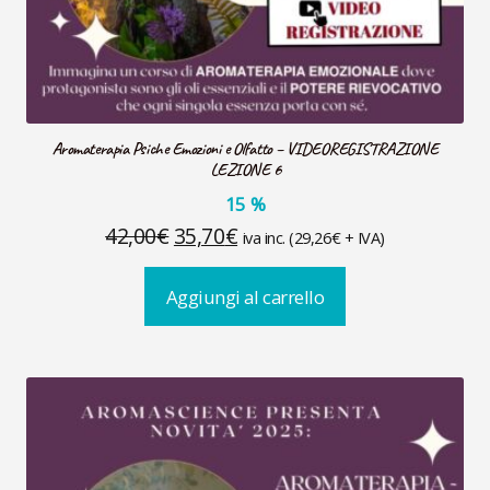
Aromaterapia Psiche Emozioni e Olfatto – VIDEOREGISTRAZIONE
LEZIONE 6
15
%
Il
Il
42,00
€
35,70
€
iva inc. (
29,26
€
+ IVA)
prezzo
prezzo
Aggiungi al carrello
originale
attuale
era:
è:
42,00€.
35,70€.