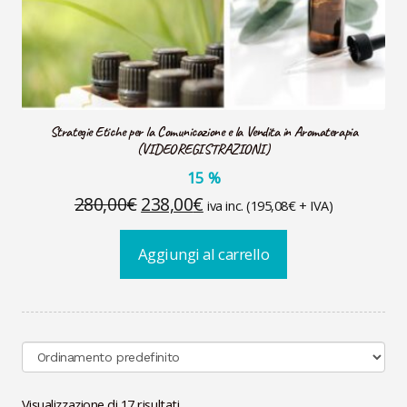
Strategie Etiche per la Comunicazione e la Vendita in Aromaterapia
(VIDEOREGISTRAZIONI)
15
%
Il
Il
280,00
€
238,00
€
iva inc. (
195,08
€
+ IVA)
prezzo
prezzo
Aggiungi al carrello
originale
attuale
era:
è:
280,00€.
238,00€.
Visualizzazione di 17 risultati