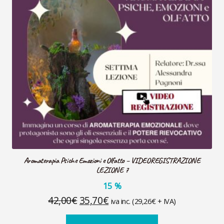
Aromaterapia Psiche Emozioni e Olfatto – VIDEOREGISTRAZIONE
LEZIONE 7
15
%
Il
Il
42,00
€
35,70
€
iva inc. (
29,26
€
+ IVA)
prezzo
prezzo