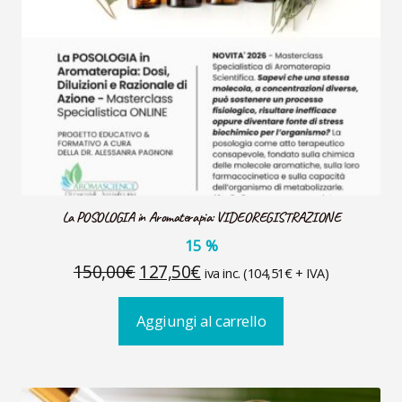
La POSOLOGIA in Aromaterapia: VIDEOREGISTRAZIONE
15
%
Il
Il
150,00
€
127,50
€
iva inc. (
104,51
€
+ IVA)
prezzo
prezzo
Aggiungi al carrello
originale
attuale
era:
è:
150,00€.
127,50€.