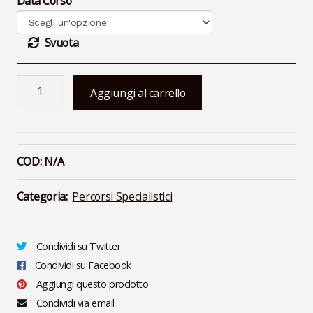
Data Corso
Svuota
Aromaterapia
Aggiungi al carrello
in
Gravidanza,
Parto
e
COD:
N/A
Puerperio
quantità
Categoria:
Percorsi Specialistici
Condividi su Twitter
Condividi su Facebook
Aggiungi questo prodotto
Condividi via email