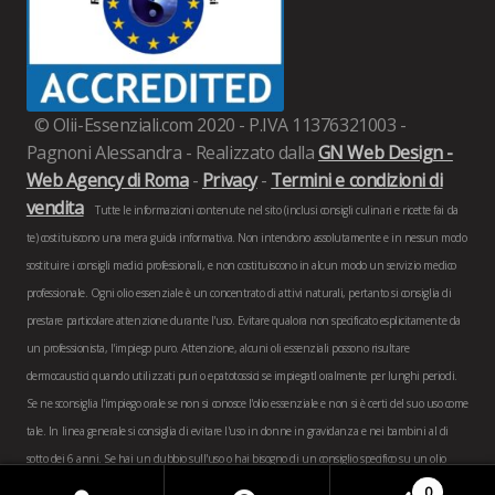
© Olii-Essenziali.com 2020 - P.IVA 11376321003 -
Pagnoni Alessandra - Realizzato dalla
GN Web Design -
Web Agency di Roma
-
Privacy
-
Termini e condizioni di
vendita
Tutte le informazioni contenute nel sito (inclusi consigli culinari e ricette fai da
te) costituiscono una mera guida informativa. Non intendono assolutamente e in nessun modo
sostituire i consigli medici professionali, e non costituiscono in alcun modo un servizio medico
professionale. Ogni olio essenziale è un concentrato di attivi naturali, pertanto si consiglia di
prestare particolare attenzione durante l'uso. Evitare qualora non specificato esplicitamente da
un professionista, l'impiego puro. Attenzione, alcuni oli essenziali possono risultare
dermocaustici quando utilizzati puri o epatotossici se impiegatI oralmente per lunghi periodi.
Se ne sconsiglia l'impiego orale se non si conosce l'olio essenziale e non si è certi del suo uso come
tale. In linea generale si consiglia di evitare l'uso in donne in gravidanza e nei bambini al di
sotto dei 6 anni. Se hai un dubbio sull'uso o hai bisogno di un consiglio specifico su un olio
essenziale non esitare a
contattarci
.
0