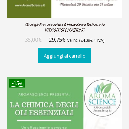
Strategie Aromaterapiche di Prevenzione e Trattamento
VIDEOREGISTRAZIONE
Il
Il
35,00
€
29,75
€
iva inc. (
24,39
€
+ IVA)
prezzo
prezzo
Aggiungi al carrello
originale
attuale
era:
è:
35,00€.
29,75€.
15
%