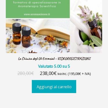
La Chimica degli Oli Essenziali – VIDEOREGISTRAZIONI
Valutato
5.00
su 5
Il
Il
280,00
€
238,00
€
iva inc. (
195,08
€
+ IVA)
prezzo
prezzo
Aggiungi al carrello
originale
attuale
era:
è:
280,00€.
238,00€.