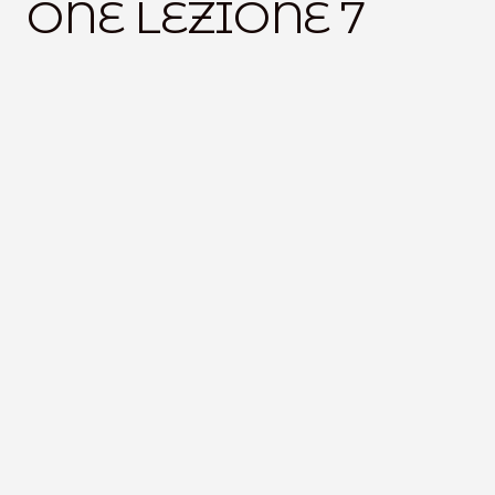
ONE LEZIONE 7
VideoLezioni
15
%
Carte Oli Essenziali