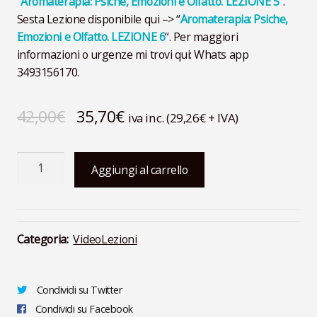
“
Aromaterapia: Psiche, Emozioni e Olfatto. LEZIONE 5
“.
Sesta Lezione disponibile qui –> “
Aromaterapia: Psiche,
Emozioni e Olfatto. LEZIONE 6
“. Per maggiori
informazioni o urgenze mi trovi qui: Whats app
3493156170.
Il
Il
42,00
€
35,70
€
iva inc. (
29,26
€
+ IVA)
prezzo
prezzo
Aromaterapia
originale
attuale
Aggiungi al carrello
Psiche
era:
è:
Emozioni
e
42,00€.
35,70€.
Olfatto
Categoria:
VideoLezioni
-
VIDEOREGISTRAZIONE
LEZIONE
Condividi su Twitter
7
Condividi su Facebook