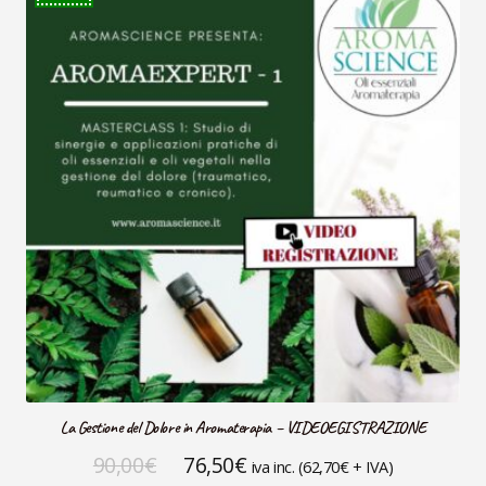
La Gestione del Dolore in Aromaterapia – VIDEOEGISTRAZIONE
Il
Il
90,00
€
76,50
€
iva inc. (
62,70
€
+ IVA)