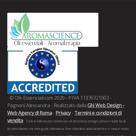
© Olii-Essenziali.com 2020 - P.IVA 11376321003 -
Pagnoni Alessandra - Realizzato dalla
GN Web Design -
Web Agency di Roma
-
Privacy
-
Termini e condizioni di
vendita
Tutte le informazioni contenute nel sito (inclusi consigli culinari e ricette fai da
te) costituiscono una mera guida informativa. Non intendono assolutamente e in nessun modo