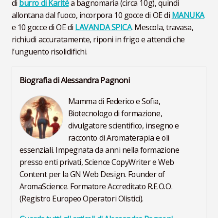
di
burro di Karité
a bagnomaria (circa 10g), quindi
allontana dal fuoco, incorpora 10 gocce di OE di
MANUKA
e 10 gocce di OE di
LAVANDA SPICA
. Mescola, travasa,
richiudi accuratamente, riponi in frigo e attendi che
l’unguento risolidifichi.
Biografia di Alessandra Pagnoni
Mamma di Federico e Sofia,
Biotecnologo di formazione,
divulgatore scientifico, insegno e
racconto di Aromaterapia e oli
essenziali. Impegnata da anni nella formazione
presso enti privati, Science CopyWriter e Web
Content per la GN Web Design. Founder of
AromaScience. Formatore Accreditato R.E.O.O.
(Registro Europeo Operatori Olistici).