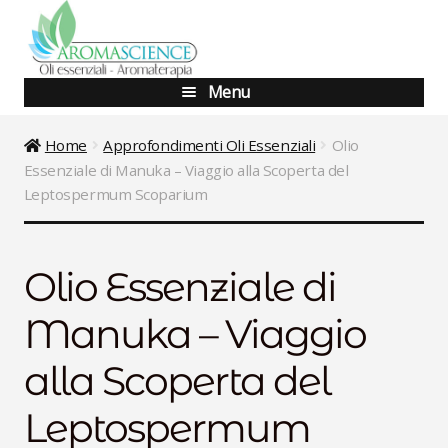
Vai
Vai
alla
al
navigazione
contenuto
Menu
Blog
Home
Approfondimenti Oli Essenziali
Olio
Essenziale di Manuka – Viaggio alla Scoperta del
Shop
Leptospermum Scoparium
Corsi Base
Olio Essenziale di
Corsi Avanzati
Manuka – Viaggio
Aggiornamento
alla Scoperta del
Percorsi Specialistici
Leptospermum
Consulenze