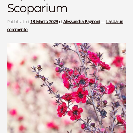
Scoparium
VideoLezioni
Pubblicato il
13 Marzo 2023
di
Alessandra Pagnoni
—
Lascia un
Carte Oli Essenziali
commento