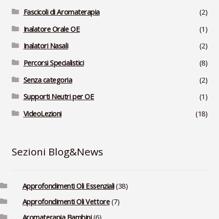
Fascicoli di Aromaterapia
(2)
Inalatore Orale OE
(1)
Inalatori Nasali
(2)
Percorsi Specialistici
(8)
Senza categoria
(2)
Supporti Neutri per OE
(1)
VideoLezioni
(18)
Sezioni Blog&News
Approfondimenti Oli Essenziali
(38)
Approfondimenti Oli Vettore
(7)
Aromaterapia Bambini
(6)