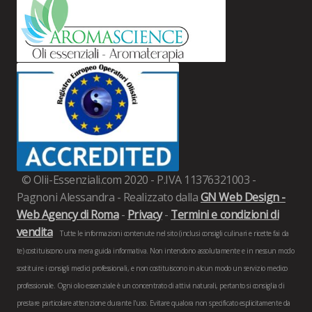
© Olii-Essenziali.com 2020 - P.IVA 11376321003 -
Pagnoni Alessandra - Realizzato dalla
GN Web Design -
Web Agency di Roma
-
Privacy
-
Termini e condizioni di
vendita
Tutte le informazioni contenute nel sito (inclusi consigli culinari e ricette fai da
te) costituiscono una mera guida informativa. Non intendono assolutamente e in nessun modo
sostituire i consigli medici professionali, e non costituiscono in alcun modo un servizio medico
professionale. Ogni olio essenziale è un concentrato di attivi naturali, pertanto si consiglia di
prestare particolare attenzione durante l'uso. Evitare qualora non specificato esplicitamente da