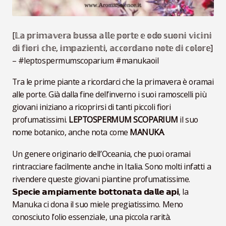
[𝕃𝕒 𝕡𝕣𝕚𝕞𝕒𝕧𝕖𝕣𝕒 𝕓𝕦𝕤𝕤𝕒 𝕒𝕝𝕝𝕖 𝕡𝕠𝕣𝕥𝕖 𝕖 𝕠𝕕𝕠 𝕤𝕦𝕠𝕟𝕚 𝕧𝕚𝕔𝕚𝕟𝕚
𝕕𝕚 𝕗𝕚𝕠𝕣𝕚 𝕔𝕙𝕖, 𝕚𝕞𝕡𝕒𝕫𝕚𝕖𝕟𝕥𝕚, 𝕒𝕔𝕔𝕠𝕣𝕕𝕒𝕟𝕠 𝕟𝕠𝕥𝕖 𝕕𝕚 𝕔𝕠𝕝𝕠𝕣𝕖]
– #leptospermumscoparium #manukaoil
Tra le prime piante a ricordarci che la primavera è oramai
alle porte. Già dalla fine dell’inverno i suoi ramoscelli più
giovani iniziano a ricoprirsi di tanti piccoli fiori
profumatissimi.
LEPTOSPERMUM SCOPARIUM
il suo
nome botanico, anche nota come
MANUKA
.
Un genere originario dell’Oceania, che puoi oramai
rintracciare facilmente anche in Italia. Sono molti infatti a
rivendere queste giovani piantine profumatissime.
𝗦𝗽𝗲𝗰𝗶𝗲 𝗮𝗺𝗽𝗶𝗮𝗺𝗲𝗻𝘁𝗲 𝗯𝗼𝘁𝘁𝗼𝗻𝗮𝘁𝗮 𝗱𝗮𝗹𝗹𝗲 𝗮𝗽𝗶, la
Manuka ci dona il suo miele pregiatissimo. Meno
conosciuto l’olio essenziale, una piccola rarità.