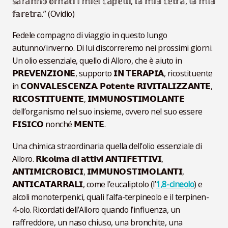
𝕤𝕒𝕣𝕒𝕟𝕟𝕠 𝕠𝕣𝕟𝕒𝕥𝕚 𝕚 𝕞𝕚𝕖𝕚 𝕔𝕒𝕡𝕖𝕝𝕝𝕚, 𝕝𝕒 𝕞𝕚𝕒 𝕔𝕖𝕥𝕣𝕒, 𝕝𝕒 𝕞𝕚𝕒
𝕗𝕒𝕣𝕖𝕥𝕣𝕒.” (Ovidio)
Fedele compagno di viaggio in questo lungo
autunno/inverno. Di lui discorreremo nei prossimi giorni.
Un olio essenziale, quello di Alloro, che è aiuto in
𝗣𝗥𝗘𝗩𝗘𝗡𝗭𝗜𝗢𝗡𝗘, supporto 𝗜𝗡 𝗧𝗘𝗥𝗔𝗣𝗜𝗔, ricostituente
in 𝗖𝗢𝗡𝗩𝗔𝗟𝗘𝗦𝗖𝗘𝗡𝗭𝗔. 𝗣𝗼𝘁𝗲𝗻𝘁𝗲 𝗥𝗜𝗩𝗜𝗧𝗔𝗟𝗜𝗭𝗭𝗔𝗡𝗧𝗘,
𝗥𝗜𝗖𝗢𝗦𝗧𝗜𝗧𝗨𝗘𝗡𝗧𝗘, 𝗜𝗠𝗠𝗨𝗡𝗢𝗦𝗧𝗜𝗠𝗢𝗟𝗔𝗡𝗧𝗘
dell’organismo nel suo insieme, ovvero nel suo essere
𝗙𝗜𝗦𝗜𝗖𝗢 nonché 𝗠𝗘𝗡𝗧𝗘.
Una chimica straordinaria quella dell’olio essenziale di
Alloro. 𝗥𝗶𝗰𝗼𝗹𝗺𝗮 𝗱𝗶 𝗮𝘁𝘁𝗶𝘃𝗶 𝗔𝗡𝗧𝗜𝗙𝗘𝗧𝗧𝗜𝗩𝗜,
𝗔𝗡𝗧𝗜𝗠𝗜𝗖𝗥𝗢𝗕𝗜𝗖𝗜, 𝗜𝗠𝗠𝗨𝗡𝗢𝗦𝗧𝗜𝗠𝗢𝗟𝗔𝗡𝗧𝗜,
𝗔𝗡𝗧𝗜𝗖𝗔𝗧𝗔𝗥𝗥𝗔𝗟𝗜, come l’eucaliptolo (l’
1,8-cineolo
) e
alcoli monoterpenici, quali l’alfa-terpineolo e il terpinen-
4-olo. Ricordati dell’Alloro quando l’influenza, un
raffreddore, un naso chiuso, una bronchite, una