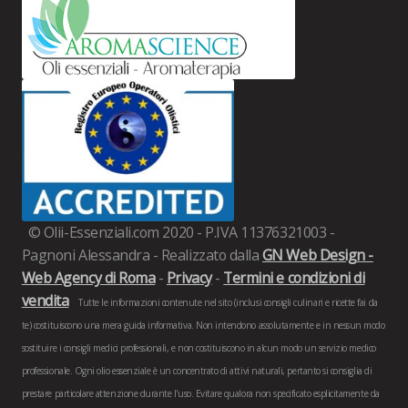
© Olii-Essenziali.com 2020 - P.IVA 11376321003 -
Pagnoni Alessandra - Realizzato dalla
GN Web Design -
Web Agency di Roma
-
Privacy
-
Termini e condizioni di
vendita
Tutte le informazioni contenute nel sito (inclusi consigli culinari e ricette fai da
te) costituiscono una mera guida informativa. Non intendono assolutamente e in nessun modo
sostituire i consigli medici professionali, e non costituiscono in alcun modo un servizio medico
professionale. Ogni olio essenziale è un concentrato di attivi naturali, pertanto si consiglia di
prestare particolare attenzione durante l'uso. Evitare qualora non specificato esplicitamente da