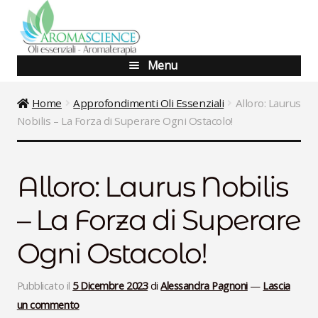
Vai
Vai
alla
al
navigazione
contenuto
Menu
Blog
Home
Approfondimenti Oli Essenziali
Alloro: Laurus
Nobilis – La Forza di Superare Ogni Ostacolo!
Shop
Corsi Base
Alloro: Laurus Nobilis
Corsi Avanzati
– La Forza di Superare
Aggiornamento
Ogni Ostacolo!
Percorsi Specialistici
Pubblicato il
5 Dicembre 2023
di
Alessandra Pagnoni
—
Lascia
un commento
Consulenze