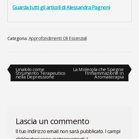
Guarda tutti gli articoli di Alessandra Pagnoni
Categoria:
Approfondimenti Oli Essenziali
Navigazione
Articolo
Articolo
Linalolo come
La Molecola che Spegne
precedente:
successivo:
Strumento Terapeutico
l’Infiammazione in
nella Depressione
Aromaterapia
articoli
Lascia un commento
Il tuo indirizzo email non sarà pubblicato.
I campi
obbligatori sono contrassegnati
*