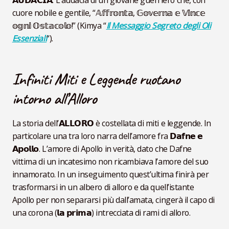
𝗔𝗨𝗗𝗔𝗖𝗜𝗔. L’audacia di un giovane guerriero che, con
cuore nobile e gentile, “𝔸𝕗𝕗𝕣𝕠𝕟𝕥𝕒, 𝔾𝕠𝕧𝕖𝕣𝕟𝕒 𝕖 𝕍𝕚𝕟𝕔𝕖
𝕠𝕘𝕟𝕚 𝕆𝕤𝕥𝕒𝕔𝕠𝕝𝕠!” (Kimya “
Il Messaggio Segreto degli Oli
Essenziali
“).
Infiniti Miti e Leggende ruotano
intorno all’Alloro
La storia dell’𝗔𝗟𝗟𝗢𝗥𝗢 è costellata di miti e leggende. In
particolare una tra loro narra dell’amore fra 𝗗𝗮𝗳𝗻𝗲 𝗲
𝗔𝗽𝗼𝗹𝗹𝗼. L’amore di Apollo in verità, dato che Dafne
vittima di un incatesimo non ricambiava l’amore del suo
innamorato. In un inseguimento quest’ultima finirà per
trasformarsi in un albero di alloro e da quell’istante
Apollo per non separarsi più dall’amata, cingerà il capo di
una corona (𝗹𝗮 𝗽𝗿𝗶𝗺𝗮) intrecciata di rami di alloro.