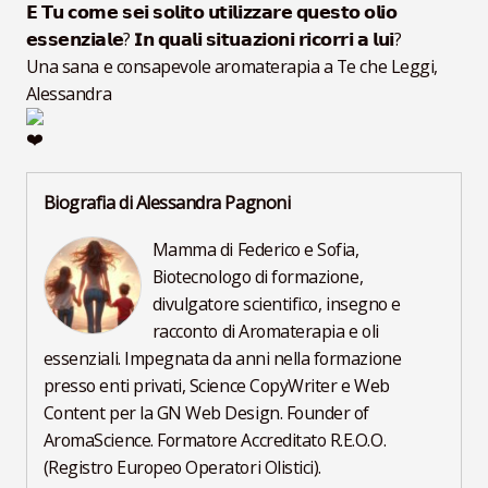
𝗘 𝗧𝘂 𝗰𝗼𝗺𝗲 𝘀𝗲𝗶 𝘀𝗼𝗹𝗶𝘁𝗼 𝘂𝘁𝗶𝗹𝗶𝘇𝘇𝗮𝗿𝗲 𝗾𝘂𝗲𝘀𝘁𝗼 𝗼𝗹𝗶𝗼
𝗲𝘀𝘀𝗲𝗻𝘇𝗶𝗮𝗹𝗲? 𝗜𝗻 𝗾𝘂𝗮𝗹𝗶 𝘀𝗶𝘁𝘂𝗮𝘇𝗶𝗼𝗻𝗶 𝗿𝗶𝗰𝗼𝗿𝗿𝗶 𝗮 𝗹𝘂𝗶?
Una sana e consapevole aromaterapia a Te che Leggi,
Alessandra
Biografia di Alessandra Pagnoni
Mamma di Federico e Sofia,
Biotecnologo di formazione,
divulgatore scientifico, insegno e
racconto di Aromaterapia e oli
essenziali. Impegnata da anni nella formazione
presso enti privati, Science CopyWriter e Web
Content per la GN Web Design. Founder of
AromaScience. Formatore Accreditato R.E.O.O.
(Registro Europeo Operatori Olistici).