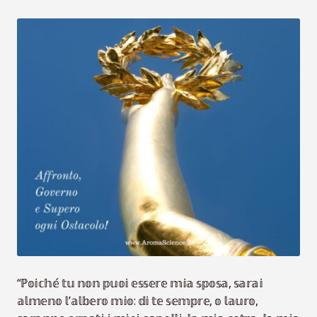
VideoLezioni
Carte Oli Essenziali
“ℙ𝕠𝕚𝕔𝕙𝕖́ 𝕥𝕦 𝕟𝕠𝕟 𝕡𝕦𝕠𝕚 𝕖𝕤𝕤𝕖𝕣𝕖 𝕞𝕚𝕒 𝕤𝕡𝕠𝕤𝕒, 𝕤𝕒𝕣𝕒𝕚
𝕒𝕝𝕞𝕖𝕟𝕠 𝕝’𝕒𝕝𝕓𝕖𝕣𝕠 𝕞𝕚𝕠: 𝕕𝕚 𝕥𝕖 𝕤𝕖𝕞𝕡𝕣𝕖, 𝕠 𝕝𝕒𝕦𝕣𝕠,