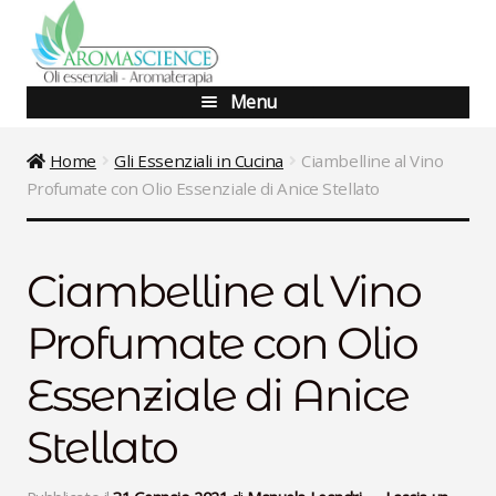
Vai
Vai
alla
al
navigazione
contenuto
Menu
Blog
Home
Gli Essenziali in Cucina
Ciambelline al Vino
Profumate con Olio Essenziale di Anice Stellato
Shop
Corsi Base
Ciambelline al Vino
Corsi Avanzati
Profumate con Olio
Aggiornamento
Essenziale di Anice
Percorsi Specialistici
Stellato
Consulenze