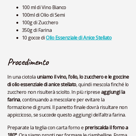
100 ml di Vino Bianco
100ml di Olio di Semi
100g di Zucchero
350g di Farina
10 gocce di
Olio Essenziale di Anice Stellato
Procedimento
In una ciotola
uniamo il vino, l’olio, lo zucchero e le goccine
di olio essenziale di anice stellato
, quindi mescola finché lo
zucchero non risulterà sciolto. In più riprese
aggiungi la
farina
, continuando a mescolare per evitare la
formazione di grumi. Il panetto finale dovrà risultare non
appiccicoso, se succede questo aggiungi dell’altra farina.
Preparate la teglia con carta forno e
preriscalda il forno a
180°
. Ora siamo pronti per formare le ciambelline. Forma