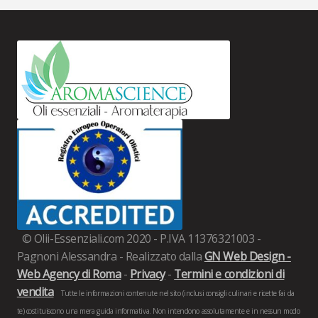
© Olii-Essenziali.com 2020 - P.IVA 11376321003 -
Pagnoni Alessandra - Realizzato dalla
GN Web Design -
Web Agency di Roma
-
Privacy
-
Termini e condizioni di
vendita
Tutte le informazioni contenute nel sito (inclusi consigli culinari e ricette fai da
te) costituiscono una mera guida informativa. Non intendono assolutamente e in nessun modo