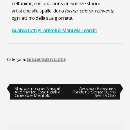
nell’animo, con una laurea in Scienze storico-
artistiche alle spalle, dona
forma, colora, reinventa
ogni attimo della sua giornata.
Guarda tutti gli articoli di Manuela Leandri
Categoria:
Gli Essenziali in Cucina
Navigazione
Articolo
Articolo
Stappiamo quei Nasini!
Avocado Brownies
precedente:
successivo:
Alternative Essenziali a
Fondenti Senza Burro
Cineolo e Mentolo
Senza Olio
articoli