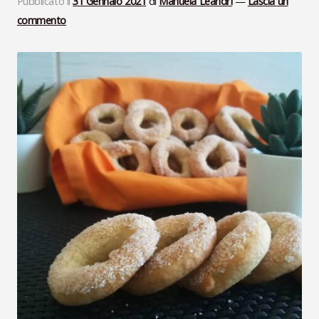
Pubblicato il
31 Gennaio 2021
di
Manuela Leandri
—
Lascia un
commento
VideoLezioni
Carte Oli Essenziali