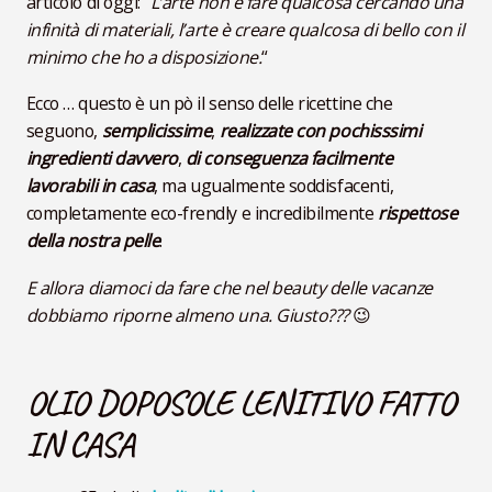
articolo di oggi: “
L’arte non è fare qualcosa cercando una
infinità di materiali, l’arte è creare qualcosa di bello con il
minimo che ho a disposizione.
“
Ecco … questo è un pò il senso delle ricettine che
seguono,
semplicissime
,
realizzate con pochisssimi
ingredienti davvero
,
di conseguenza facilmente
lavorabili in casa
, ma ugualmente soddisfacenti,
completamente eco-frendly e incredibilmente
rispettose
della nostra pelle
.
E allora diamoci da fare che nel beauty delle vacanze
dobbiamo riporne almeno una. Giusto???
😉
OLIO DOPOSOLE LENITIVO
FATTO
IN CASA