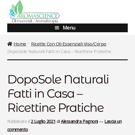
Vai
Vai
alla
al
navigazione
contenuto
Menu
Blog
Home
Ricette Con Oli Essenziali Viso/Corpo
DopoSole Naturali Fatti in Casa – Ricettine Pratiche
Shop
Corsi Base
DopoSole Naturali
Corsi Avanzati
Fatti in Casa –
Aggiornamento
Ricettine Pratiche
Percorsi Specialistici
Pubblicato il
2 Luglio 2021
di
Alessandra Pagnoni
—
Lascia un
commento
Consulenze