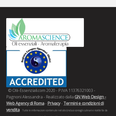
© Olii-Essenziali.com 2020 - P.IVA 11376321003 -
Pagnoni Alessandra - Realizzato dalla
GN Web Design -
Web Agency di Roma
-
Privacy
-
Termini e condizioni di
vendita
Tutte le informazioni contenute nel sito (inclusi consigli culinari e ricette fai da