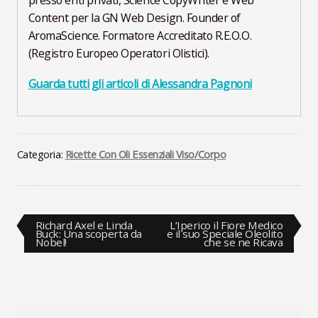
Content per la GN Web Design. Founder of
AromaScience. Formatore Accreditato R.E.O.O.
(Registro Europeo Operatori Olistici).
Guarda tutti gli articoli di Alessandra Pagnoni
Categoria:
Ricette Con Oli Essenziali Viso/Corpo
Navigazione
Articolo
Articolo
Richard Axel e Linda
L’Iperico il Fiore Medico
precedente:
successivo:
Buck: Una scoperta da
e il suo Speciale Oleolito
Nobel!
che se ne Ricava
articoli