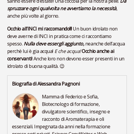
sanno essere d’estate! Una coccola per la nostra pelle.
Da
spruzzare ogni qualvolta ne avvertiamo la necessità
,
anche più volte al giorno.
Occhio all’INCI mi raccomando!!!
Un buon idrolato non
deve averne di INCI in pratica come ci raccontiamo
spesso.
Nulla deve essergli aggiunto,
neanche dell’acqua
perchè lui è gia acqua!
E che acqua!
Occhio anche ai
conservanti
! Anche loro non devono esser presenti in un
idrolato di buona qualità. 😉
Biografia di Alessandra Pagnoni
Mamma di Federico e Sofia,
Biotecnologo di formazione,
divulgatore scientifico, insegno e
racconto di Aromaterapia e oli
essenziali. Impegnata da anni nella formazione
presso enti privati, Science CopyWriter e Web