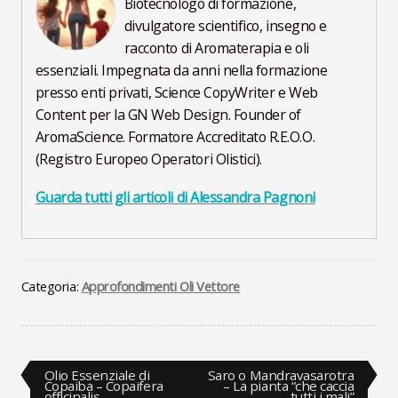
Biotecnologo di formazione,
divulgatore scientifico, insegno e
racconto di Aromaterapia e oli
essenziali. Impegnata da anni nella formazione
presso enti privati, Science CopyWriter e Web
Content per la GN Web Design. Founder of
AromaScience. Formatore Accreditato R.E.O.O.
(Registro Europeo Operatori Olistici).
Guarda tutti gli articoli di Alessandra Pagnoni
Categoria:
Approfondimenti Oli Vettore
Navigazione
Articolo
Articolo
Olio Essenziale di
Saro o Mandravasarotra
precedente:
successivo:
Copaiba – Copaifera
– La pianta “che caccia
officinalis
tutti i mali”