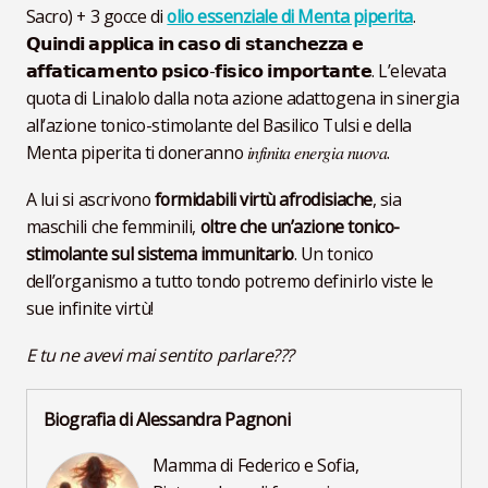
Sacro) + 3 gocce di
olio essenziale di Menta piperita
.
𝗤𝘂𝗶𝗻𝗱𝗶 𝗮𝗽𝗽𝗹𝗶𝗰𝗮 𝗶𝗻 𝗰𝗮𝘀𝗼 𝗱𝗶 𝘀𝘁𝗮𝗻𝗰𝗵𝗲𝘇𝘇𝗮 𝗲
𝗮𝗳𝗳𝗮𝘁𝗶𝗰𝗮𝗺𝗲𝗻𝘁𝗼 𝗽𝘀𝗶𝗰𝗼-𝗳𝗶𝘀𝗶𝗰𝗼 𝗶𝗺𝗽𝗼𝗿𝘁𝗮𝗻𝘁𝗲. L’elevata
quota di Linalolo dalla nota azione adattogena in sinergia
all’azione tonico-stimolante del Basilico Tulsi e della
Menta piperita ti doneranno 𝑖𝑛𝑓𝑖𝑛𝑖𝑡𝑎 𝑒𝑛𝑒𝑟𝑔𝑖𝑎 𝑛𝑢𝑜𝑣𝑎.
A lui si ascrivono
formidabili virtù afrodisiache
, sia
maschili che femminili,
oltre che un’azione tonico-
stimolante sul sistema immunitario
. Un tonico
dell’organismo a tutto tondo potremo definirlo viste le
sue infinite virtù!
E tu ne avevi mai sentito parlare???
Biografia di Alessandra Pagnoni
Mamma di Federico e Sofia,