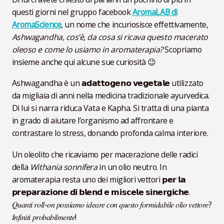
questi giorni nel gruppo facebook
AromaLAB di
AromaScience
, un nome che incuriosisce effettivamente,
Ashwagandha, cos’è, da cosa si ricava questo macerato
oleoso e come lo usiamo in aromaterapia?
Scopriamo
insieme anche qui alcune sue curiosità 😉
Ashwagandha è un 𝗮𝗱𝗮𝘁𝘁𝗼𝗴𝗲𝗻𝗼 𝘃𝗲𝗴𝗲𝘁𝗮𝗹𝗲 utilizzato
da migliaia di anni nella medicina tradizionale ayurvedica.
Di lui si narra riduca Vata e Kapha. Si tratta di una pianta
in grado di aiutare l’organismo ad affrontare e
contrastare lo stress, donando profonda calma interiore.
Un oleolito che ricaviamo per macerazione delle radici
della
Withania sonnifera
in un olio neutro. In
aromaterapia resta uno dei migliori vettori 𝗽𝗲𝗿 𝗹𝗮
𝗽𝗿𝗲𝗽𝗮𝗿𝗮𝘇𝗶𝗼𝗻𝗲 𝗱𝗶 𝗯𝗹𝗲𝗻𝗱 𝗲 𝗺𝗶𝘀𝗰𝗲𝗹𝗲 𝘀𝗶𝗻𝗲𝗿𝗴𝗶𝗰𝗵𝗲.
𝑄𝑢𝑎𝑛𝑡𝑖 𝑟𝑜𝑙𝑙-𝑜𝑛 𝑝𝑜𝑠𝑠𝑖𝑎𝑚𝑜 𝑖𝑑𝑒𝑎𝑟𝑒 𝑐𝑜𝑛 𝑞𝑢𝑒𝑠𝑡𝑜 𝑓𝑜𝑟𝑚𝑖𝑑𝑎𝑏𝑖𝑙𝑒 𝑜𝑙𝑖𝑜 𝑣𝑒𝑡𝑡𝑜𝑟𝑒?
𝐼𝑛𝑓𝑖𝑛𝑖𝑡𝑖 𝑝𝑟𝑜𝑏𝑎𝑏𝑖𝑙𝑚𝑒𝑛𝑡𝑒!