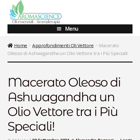
Vai
Vai
alla
al
navigazione
contenuto
Menu
Blog
Home
Approfondimenti Oli Vettore
Macerato
Oleoso di Ashwagandha un Olio Vettore tra i Più Speciali!
Shop
Corsi Base
Macerato Oleoso di
Corsi Avanzati
Ashwagandha un
Aggiornamento
Olio Vettore tra i Più
Percorsi Specialistici
Speciali!
Consulenze