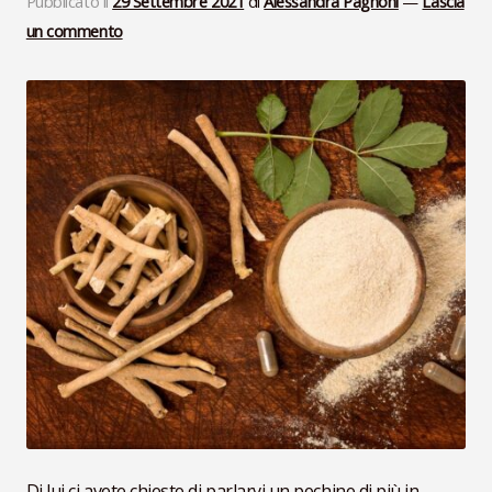
Pubblicato il
29 Settembre 2021
di
Alessandra Pagnoni
—
Lascia
un commento
VideoLezioni
Carte Oli Essenziali
Di lui ci avete chiesto di parlarvi un pochino di più in