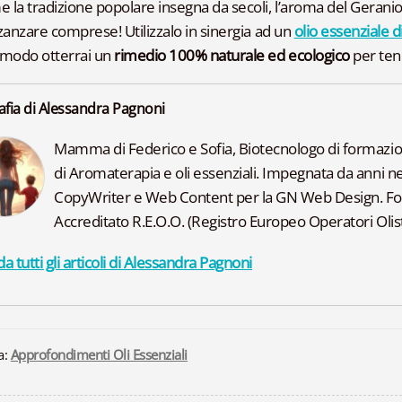
 la tradizione popolare insegna da secoli, l’aroma del Geranio 
 zanzare comprese! Utilizzalo in sinergia ad un
olio essenziale d
modo otterrai un
rimedio 100% naturale ed ecologico
per tene
afia di Alessandra Pagnoni
Mamma di Federico e Sofia, Biotecnologo di formazione
di Aromaterapia e oli essenziali. Impegnata da anni ne
CopyWriter e Web Content per la GN Web Design. F
Accreditato R.E.O.O. (Registro Europeo Operatori Olisti
a tutti gli articoli di Alessandra Pagnoni
a:
Approfondimenti Oli Essenziali