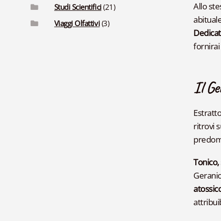
Allo st
Studi Scientifici
(21)
abitual
Viaggi Olfattivi
(3)
Dedicat
fornira
Il Ge
Estratto
ritrovi 
predomi
Tonico,
Geranio
atossic
attribuib