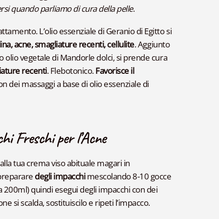
rsi quando parliamo di cura della pelle
.
ttamento. L’olio essenziale di Geranio di Egitto si
na, acne, smagliature recenti, cellulite
. Aggiunto
o olio vegetale di Mandorle dolci, si prende cura
liature recenti
. Flebotonico.
Favorisce il
on dei massaggi a base di olio essenziale di
chi Freschi per l’Acne
lla tua crema viso abituale magari in
 preparare
degli impacchi
mescolando 8-10 gocce
rca 200ml) quindi esegui degli impacchi con dei
e si scalda, sostituiscilo e ripeti l’impacco.