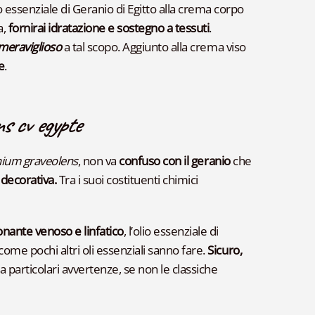
 essenziale di Geranio di Egitto alla crema corpo
a,
fornirai idratazione e sostegno a tessuti
.
meraviglioso
a tal scopo. Aggiunto alla crema viso
e
.
ns
cv egypte
nium graveolens
, non va
confuso con il geranio
che
decorativa.
Tra i suoi costituenti chimici
onante venoso e linfatico
, l’olio essenziale di
come pochi altri oli essenziali sanno fare.
Sicuro,
a particolari avvertenze, se non le classiche