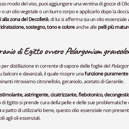
esso modo del viso, puoi aggiungere una ventina di gocce di Olio
e o un olio vegetale o un burro corpo e applicarlo dopo la docci
i alla zona del Decolletè
, di lui si afferma sia un olio essenziale
i
idratazione, sostegno, tono e colore
anche alle
pelli più matur
ranio di Egitto ovvero
Pelargonium graveole
 per distillazione in corrente di vapore delle foglie del
Pelargo
su balconi e davanzali, il quale ricopre una
funzione puramente 
nanti ritroviamo citronellolo, geraniolo, acetato di Geranile.
 stimolante, astringente, cicatrizzante, flebotonico, decongesti
 di Egitto si prende cura della pelle e delle sue problematiche 
o
a patto di utilizzarlo bene, questo olio essenziale non present
ili agli oli essenziali.