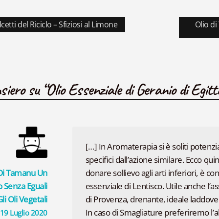
azione
colo
Articol
lcetti del Riciclo – Sfiziosi al Limone
Olio d
cedente:
succes
li
siero su “
Olio Essenziale di Geranio di Egitto
[…] In Aromaterapia si è soliti potenzia
specifici dall’azione similare. Ecco qu
 Di Tamanu Un
donare sollievo agli arti inferiori, è co
o Senza Eguali
essenziale di Lentisco. Utile anche l’a
li Oli Vegetali
di Provenza, drenante, ideale laddove 
In caso di Smagliature preferiremo l’
19 Luglio 2020