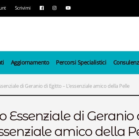
unt
Scrivimi
ti
Aggiornamento
Percorsi Specialistici
Consulenz
ssenziale di Geranio di Egitto – L’essenziale amico della Pelle
o Essenziale di Geranio d
essenziale amico della P