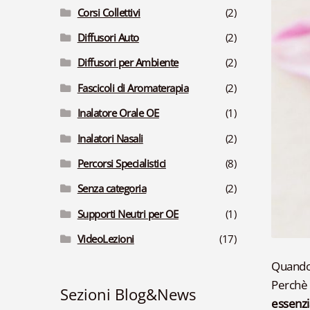
Corsi Collettivi
(2)
Diffusori Auto
(2)
Diffusori per Ambiente
(2)
Fascicoli di Aromaterapia
(2)
Inalatore Orale OE
(1)
Inalatori Nasali
(2)
Percorsi Specialistici
(8)
Senza categoria
(2)
Supporti Neutri per OE
(1)
VideoLezioni
(17)
Quando p
Perchè c
Sezioni Blog&News
essenzi