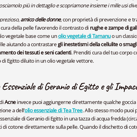
sciamolo più in dettaglio e scopriamone insieme i mille usi dive
prezioso
,
amico delle donne
, con proprietà di prevenzione e tra
cura della pelle favorendo il contrasto di
rughe e zampe di galli
lio vegetale base come un
olio vegetale di Tamanu
o un classic
elle aiutando a contrastare
gli inestetismi della cellulite o smag
mento dei tessuti e seni cadenti
. Prenditi cura del tuo corpo c
di Egitto diluito in un olio vegetale vettore.
o Essenziale di Geranio di Egitto e gli Impac
 di
Acne
invece puoi aggiungerne direttamente qualche goccia a
ione a dell’
olio essenziale di Tea Tree
. Allo stesso modo puoi
essenziale di Geranio di Egitto in una tazza di acqua fredda (ci
i di cotone direttamente sulla pelle. Quando il dischetto di coton