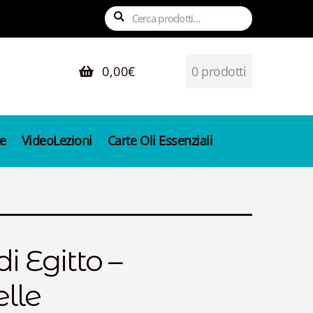
Cerca:
Cerca
0,00
€
0 prodotti
e
VideoLezioni
Carte Oli Essenziali
i Egitto –
elle