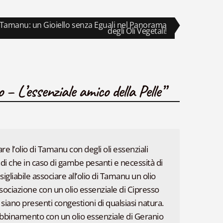
o
i Tamanu: un Gioiello senza Eguali nel Panorama
sivo:
degli Oli Vegetali!
 – L’essenziale amico della Pelle
”
re l’olio di Tamanu con degli oli essenziali
indi che in caso di gambe pesanti e necessità di
nsigliabile associare all’olio di Tamanu un olio
ssociazione con un olio essenziale di Cipresso
siano presenti congestioni di qualsiasi natura.
abbinamento con un olio essenziale di Geranio