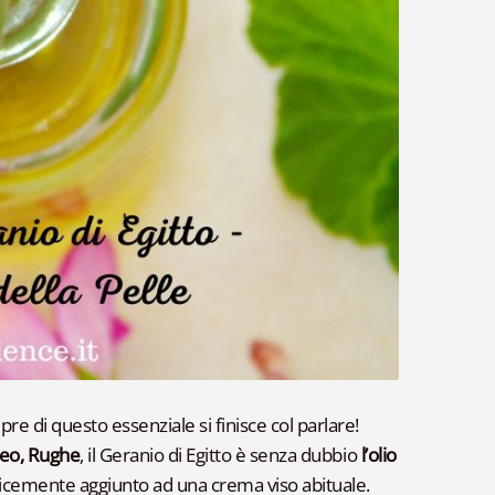
pre di questo essenziale si finisce col parlare!
neo, Rughe
, il Geranio di Egitto è senza dubbio
l’olio
plicemente aggiunto ad una crema viso abituale.