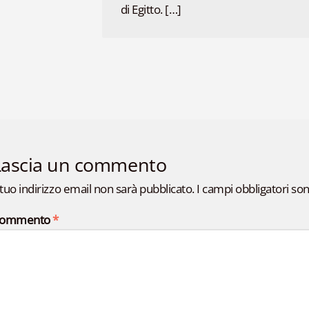
di Egitto. […]
Lascia un commento
l tuo indirizzo email non sarà pubblicato.
I campi obbligatori so
ommento
*