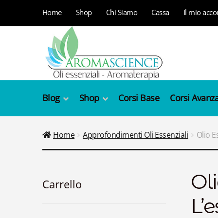
Vai
Vai
Home
Shop
Chi Siamo
Cassa
Il mio acco
alla
al
navigazione
contenuto
Blog
Shop
Corsi Base
Corsi Avanza
Home
Approfondimenti Oli Essenziali
Olio E
Oli
Carrello
L’