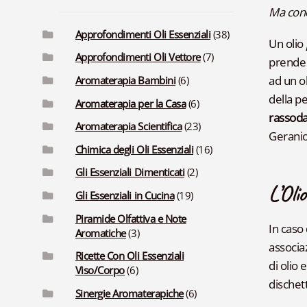
Ma cono
Approfondimenti Oli Essenziali
(38)
Un olio
Approfondimenti Oli Vettore
(7)
prende 
ad un o
Aromaterapia Bambini
(6)
della p
Aromaterapia per la Casa
(6)
rassoda
Aromaterapia Scientifica
(23)
Geranio 
Chimica degli Oli Essenziali
(16)
Gli Essenziali Dimenticati
(2)
L’Oli
Gli Essenziali in Cucina
(19)
Piramide Olfattiva e Note
In caso
Aromatiche
(3)
associaz
Ricette Con Oli Essenziali
di olio 
Viso/Corpo
(6)
dischett
Sinergie Aromaterapiche
(6)