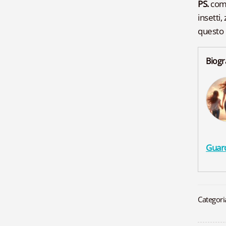
PS.
come
insetti,
questo 
Biogr
Guard
Categori