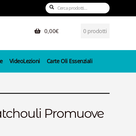
Cerca:
Cerca
0,00
€
0 prodotti
e
VideoLezioni
Carte Oli Essenziali
Patchouli Promuove