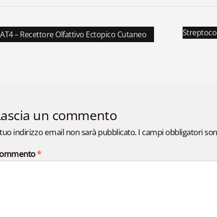
azione
Articolo
Streptococ
colo
AT4 – Recettore Olfattivo Ectopico Cutaneo
cedente:
successiv
li
Lascia un commento
l tuo indirizzo email non sarà pubblicato.
I campi obbligatori so
ommento
*