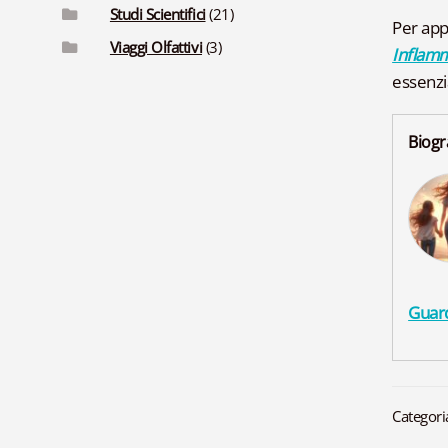
Studi Scientifici
(21)
Per app
Viaggi Olfattivi
(3)
Inflamm
essenzia
Biogr
Guard
Categori