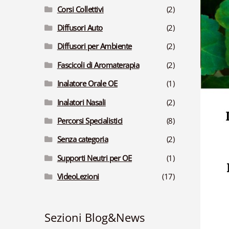
Corsi Collettivi
(2)
Diffusori Auto
(2)
Diffusori per Ambiente
(2)
Fascicoli di Aromaterapia
(2)
Inalatore Orale OE
(1)
Inalatori Nasali
(2)
Percorsi Specialistici
(8)
Senza categoria
(2)
Supporti Neutri per OE
(1)
VideoLezioni
(17)
Sezioni Blog&News