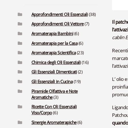
Approfondimenti Oli Essenziali
(38)
Il patch
Approfondimenti Oli Vettore
(7)
l’atti
Aromaterapia Bambini
(6)
cablin 
Aromaterapia per la Casa
(6)
Recenti
Aromaterapia Scientifica
(23)
marcato
Chimica degli Oli Essenziali
(16)
l’attiva
Gli Essenziali Dimenticati
(2)
L’ olio 
Gli Essenziali in Cucina
(19)
proinfi
Piramide Olfattiva e Note
promuov
Aromatiche
(3)
Ricette Con Oli Essenziali
Ligand
Viso/Corpo
(6)
Patchoul
Sinergie Aromaterapiche
(6)
quando 