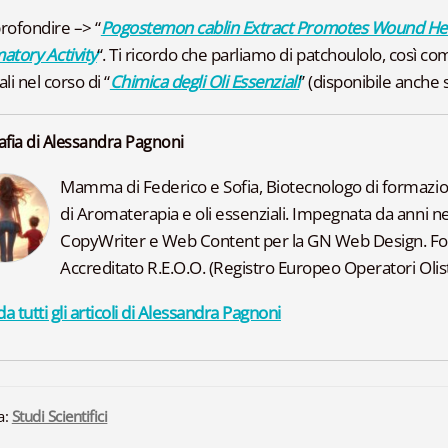
rofondire –> “
Pogostemon cablin Extract Promotes Wound Heal
atory Activity
“. Ti ricordo che parliamo di patchoulolo, così come
li nel corso di “
Chimica degli Oli Essenziali
” (disponibile anche 
afia di Alessandra Pagnoni
Mamma di Federico e Sofia, Biotecnologo di formazione
di Aromaterapia e oli essenziali. Impegnata da anni ne
CopyWriter e Web Content per la GN Web Design. F
Accreditato R.E.O.O. (Registro Europeo Operatori Olisti
a tutti gli articoli di Alessandra Pagnoni
a:
Studi Scientifici