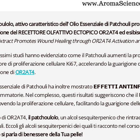
oulolo, attivo caratteristico dell’
Olio Essenziale di Patchouli pr
vazione del RECETTORE OLFATTIVO ECTOPICO OR2AT4 ed esi
Extract Promotes Wound Healing through OR2AT4 Activation and
ssimi studi hanno evidenziato come il Patchouli aumenti la prol
re di proliferazione cellulare Ki67, accelerando la guarigione d
zione di
OR2AT4
.
essenziale di Patchouli ha inoltre mostrato 𝗘𝗙𝗙𝗘𝗧𝗧𝗜 𝗔𝗡𝗧𝗜𝗡
ammatorie. Nel complesso, questi risultati suggeriscono che il
endo la proliferazione cellulare, facilitando la guarigione dell
o di OR2AT4,
il
patchoulolo
, un alcol sesquiterpenico che rintra
i. Eccoli gli alcoli sesquiterpenici dei quali ti racconto nel corso
si parla di benessere della Tua pelle!