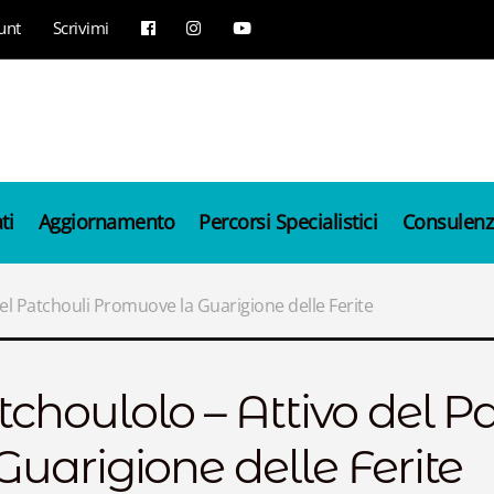
unt
Scrivimi
ti
Aggiornamento
Percorsi Specialistici
Consulenz
del Patchouli Promuove la Guarigione delle Ferite
tchoulolo – Attivo del 
Guarigione delle Ferite