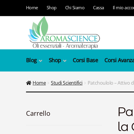
Vai
Vai
Home
Shop
Chi Siamo
Cassa
Il mio acco
alla
al
navigazione
contenuto
Blog
Shop
Corsi Base
Corsi Avanza
Home
Studi Scientifici
Patchoulolo – Attivo 
Pa
Carrello
la 