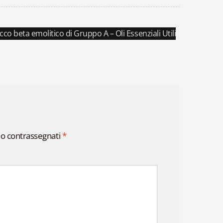
co beta emolitico di Gruppo A – Oli Essenziali Utili
o:
no contrassegnati
*