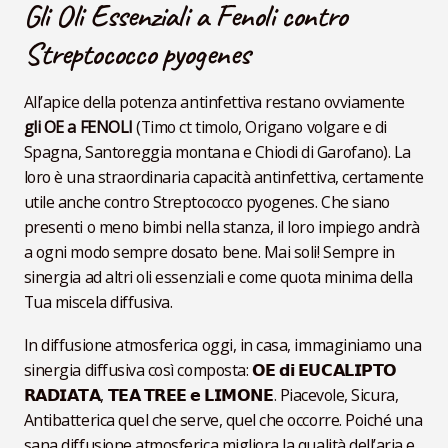
Gli Oli Essenziali a Fenoli contro
Streptococco pyogenes
All’apice della potenza antinfettiva restano ovviamente
gli OE a FENOLI
(Timo ct timolo, Origano volgare e di
Spagna, Santoreggia montana e Chiodi di Garofano). La
loro è una straordinaria capacità antinfettiva, certamente
utile anche contro Streptococco pyogenes. Che siano
presenti o meno bimbi nella stanza, il loro impiego andrà
a ogni modo sempre dosato bene. Mai soli! Sempre in
sinergia ad altri oli essenziali e come quota minima della
Tua miscela diffusiva.
In diffusione atmosferica oggi, in casa, immaginiamo una
sinergia diffusiva così composta: 𝗢𝗘 𝗱𝗶 𝗘𝗨𝗖𝗔𝗟𝗜𝗣𝗧𝗢
𝗥𝗔𝗗𝗜𝗔𝗧𝗔, 𝗧𝗘𝗔 𝗧𝗥𝗘𝗘 𝗲 𝗟𝗜𝗠𝗢𝗡𝗘. Piacevole, Sicura,
Antibatterica quel che serve, quel che occorre. Poiché una
sana diffusione atmosferica migliora la qualità dell’aria e