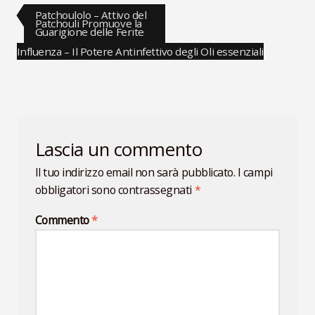
Navigazione
Articolo
Patchoulolo – Attivo del
precedente:
Patchouli Promuove la
Guarigione delle Ferite
articoli
Articolo
Influenza – Il Potere Antinfettivo degli Oli essenziali
successivo:
Lascia un commento
Il tuo indirizzo email non sarà pubblicato.
I campi
obbligatori sono contrassegnati
*
Commento
*