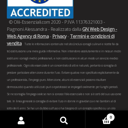
© Olii-Essenziali.com 2020 - P.IVA 11376321003 -
Pagnoni Alessandra - Realizzato dalla
GN Web Design -
Web Agency di Roma
-
Privacy
-
Termini e condizioni di
vendita
Tutte le informazioni contenute nel sito (inclusi consigli culinari e ricette fai da
te) costituiscono una mera guida informativa. Non intendono assolutamente e in nessun modo
sostituire i consigli medici professionali, e non costituiscono in alcun modo un servizio medico
professionale. Ogni olio essenziale è un concentrato di attivi naturali, pertanto si consiglia di
prestare particolare attenzione durante l'uso. Evitare qualora non specificato esplicitamente da
un professionista, l'impiego puro. Attenzione, alcuni oli essenziali possono risultare
dermocaustici quando utilizzati puri o epatotossici se impiegatI oralmente per lunghi periodi.
Se ne sconsiglia l'impiego orale se non si conosce l'olio essenziale e non si è certi del suo uso come
tale. In linea generale si consiglia di evitare l'uso in donne in gravidanza e nei bambini al di
sotto dei 6 anni. Se hai un dubbio sull'uso o hai bisogno di un consiglio specifico su un olio
essenziale non esitare a
contattarci
.
0
Cerca:
Cerca