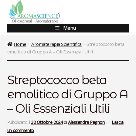
Vai
Vai
alla
al
navigazione
contenuto
Menu
Blog
Home
Aromaterapia Scientifica
Streptococco beta
emolitico di Gruppo A – Oli Essenziali Utili
Shop
Corsi Base
Streptococco beta
Corsi Avanzati
emolitico di Gruppo A
Aggiornamento
– Oli Essenziali Utili
Percorsi Specialistici
Pubblicato il
30 Ottobre 2024
di
Alessandra Pagnoni
—
Lascia
un commento
Consulenze