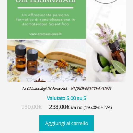
La Chimica degli Oli Essenziali – VIDEOREGISTRAZIONI
Valutato
5.00
su 5
Il
Il
280,00
€
238,00
€
iva inc. (
195,08
€
+ IVA)
prezzo
prezzo
Aggiungi al carrello
originale
attuale