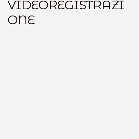
VIDEOREGISTRAZI
VideoLezioni
ONE
Carte Oli Essenziali
15
%