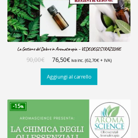
La Gestione del Dolore in Aromaterapia – VIDEOEGISTRAZIONE
Il
Il
90,00
€
76,50
€
iva inc. (
62,70
€
+ IVA)
prezzo
prezzo
Aggiungi al carrello
originale
attuale
era:
è:
90,00€.
76,50€.
15
%