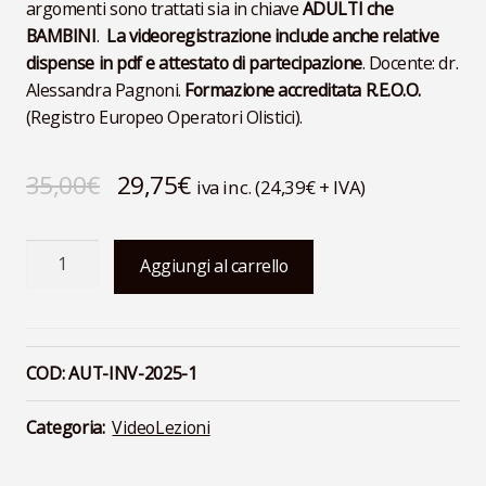
argomenti sono trattati sia in chiave
ADULTI che
BAMBINI
.
La videoregistrazione include anche relative
dispense in pdf e attestato di partecipazione
. Docente: dr.
Alessandra Pagnoni.
Formazione accreditata R.E.O.O.
(Registro Europeo Operatori Olistici).
Il
Il
35,00
€
29,75
€
iva inc. (
24,39
€
+ IVA)
prezzo
prezzo
Strategie
originale
attuale
Aggiungi al carrello
Aromaterapiche
era:
è:
di
Prevenzione
35,00€.
29,75€.
e
COD:
AUT-INV-2025-1
Trattamento
VIDEOREGISTRAZIONE
Categoria:
VideoLezioni
quantità