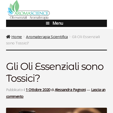
Vai
Vai
alla
al
navigazione
contenuto
Menu
Blog
Home
Aromaterapia Scientifica
Gli Oli Essenziali
sono Tossici?
Shop
Corsi Base
Gli Oli Essenziali sono
Corsi Avanzati
Tossici?
Aggiornamento
Pubblicato il
1 Ottobre 2020
di
Alessandra Pagnoni
—
Lascia un
commento
Percorsi Specialistici
Consulenze