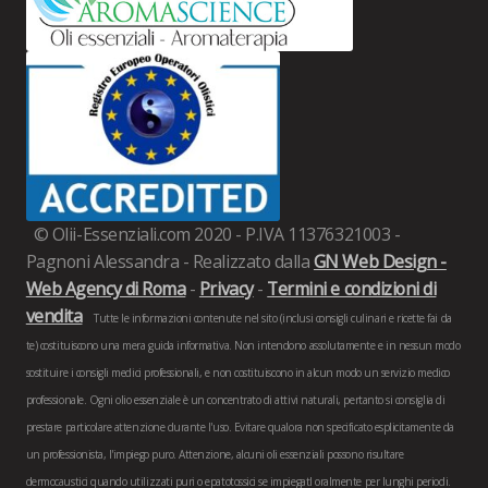
© Olii-Essenziali.com 2020 - P.IVA 11376321003 -
Pagnoni Alessandra - Realizzato dalla
GN Web Design -
Web Agency di Roma
-
Privacy
-
Termini e condizioni di
vendita
Tutte le informazioni contenute nel sito (inclusi consigli culinari e ricette fai da
te) costituiscono una mera guida informativa. Non intendono assolutamente e in nessun modo
sostituire i consigli medici professionali, e non costituiscono in alcun modo un servizio medico
professionale. Ogni olio essenziale è un concentrato di attivi naturali, pertanto si consiglia di
prestare particolare attenzione durante l'uso. Evitare qualora non specificato esplicitamente da
un professionista, l'impiego puro. Attenzione, alcuni oli essenziali possono risultare
dermocaustici quando utilizzati puri o epatotossici se impiegatI oralmente per lunghi periodi.