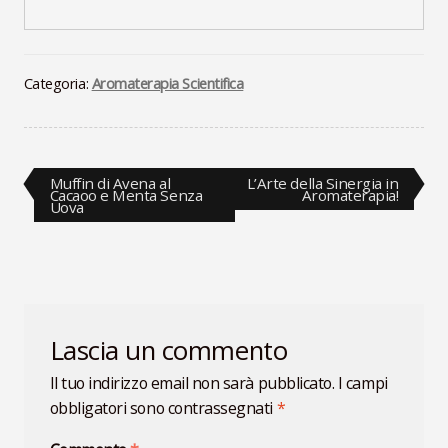
Categoria:
Aromaterapia Scientifica
Navigazione
Articolo
Articolo
Muffin di Avena al
L’Arte della Sinergia in
precedente:
successivo:
Cacaoo e Menta Senza
Aromaterapia!
Uova
articoli
Lascia un commento
Il tuo indirizzo email non sarà pubblicato.
I campi
obbligatori sono contrassegnati
*