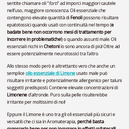
sentite chiamare oli “
forti
” ad imporci maggiori cautele
nell’uso, maggiore conoscenza. Oli essenziale che
contengono elevate quantità di
Fenoli
possono risultare
epatotossici quando usati con continuità nel tempo (
e
badate bene non occorrono mesi di trattamento per
incorrere in problematiche
!) o quando assunti male. Oli
essenziali ricchi in
Chetoni
lo sono ancora di più! Oltre ad
essere potenzialmente neurotossici tra l’altro.
Allo stesso modo però è altrettanto vero che anche un
semplice
olio essenziale di Limone
usato male può
risultare irritante e potenzialmente allergenico per taluni
soggetti predisposti. Contiene elevate concentrazioni di
Limonene
d’altronde. Puro sulla pelle risulterebbe
irritante per moltissimi di noi!
Eppure il Limone è uno tra gli oli essenziali più sicuri e
versatili che ci sia in Aromaterapia,
perché basta
conoscerlo bene per non incorrere in effetti collaterali!