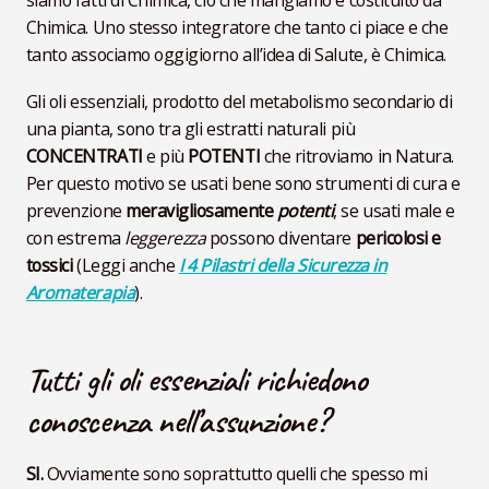
siamo fatti di Chimica, ciò che mangiamo è costituito da
Chimica. Uno stesso integratore che tanto ci piace e che
tanto associamo oggigiorno all’idea di Salute, è Chimica.
Gli oli essenziali, prodotto del metabolismo secondario di
una pianta, sono tra gli estratti naturali più
CONCENTRATI
e più
POTENTI
che ritroviamo in Natura.
Per questo motivo se usati bene sono strumenti di cura e
prevenzione
meravigliosamente
potenti
, se usati male e
con estrema
leggerezza
possono diventare
pericolosi e
tossici
(Leggi anche
I 4 Pilastri della Sicurezza in
Aromaterapia
).
Tutti gli oli essenziali richiedono
conoscenza nell’assunzione?
SI.
Ovviamente sono soprattutto quelli che spesso mi