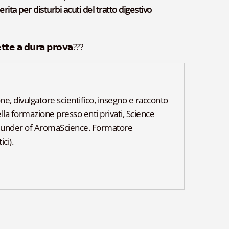
rita per disturbi acuti del tratto digestivo
𝗲𝘁𝘁𝗲 𝗮 𝗱𝘂𝗿𝗮 𝗽𝗿𝗼𝘃𝗮???
, divulgatore scientifico, insegno e racconto
lla formazione presso enti privati, Science
ounder of AromaScience. Formatore
ci).