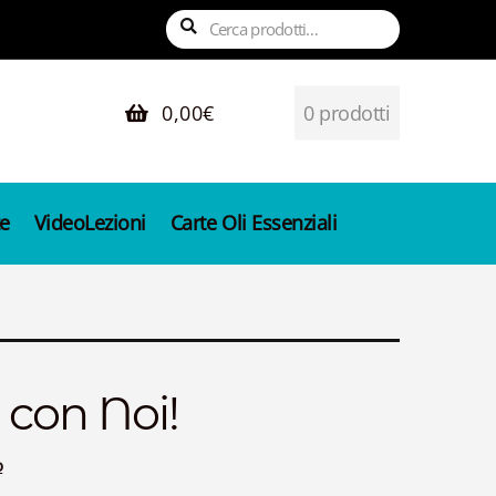
Cerca:
Cerca
0,00
€
0 prodotti
e
VideoLezioni
Carte Oli Essenziali
 con Noi!
o