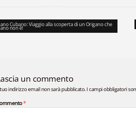
azione
colo
ano Cubano: Viaggio alla scoperta di un Origano che
cedente:
gano non è!
li
Lascia un commento
l tuo indirizzo email non sarà pubblicato.
I campi obbligatori so
ommento
*