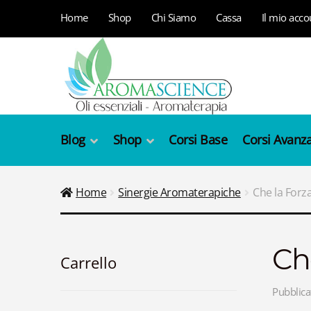
Vai
Vai
Home
Shop
Chi Siamo
Cassa
Il mio acco
alla
al
navigazione
contenuto
Blog
Shop
Corsi Base
Corsi Avanza
Home
Sinergie Aromaterapiche
Che la Forza
Che
Carrello
Pubblica