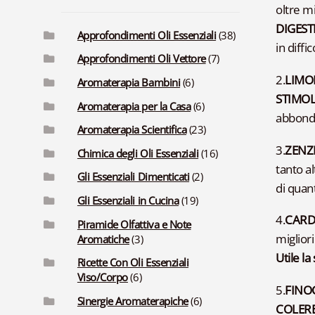
oltre m
DIGEST
Approfondimenti Oli Essenziali
(38)
in diffic
Approfondimenti Oli Vettore
(7)
2.
LIMO
Aromaterapia Bambini
(6)
STIMOL
Aromaterapia per la Casa
(6)
abbonda
Aromaterapia Scientifica
(23)
3.
ZENZ
Chimica degli Oli Essenziali
(16)
tanto al
Gli Essenziali Dimenticati
(2)
di quan
Gli Essenziali in Cucina
(19)
4.
CAR
Piramide Olfattiva e Note
miglior
Aromatiche
(3)
Utile l
Ricette Con Oli Essenziali
Viso/Corpo
(6)
5.
FINO
Sinergie Aromaterapiche
(6)
COLERE