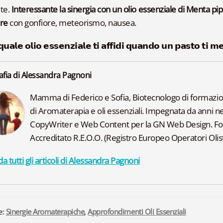
te.
Interessante la sinergia con un olio essenziale di Menta pipe
ore
con gonfiore, meteorismo, nausea.
𝗾𝘂𝗮𝗹𝗲 𝗼𝗹𝗶𝗼 𝗲𝘀𝘀𝗲𝗻𝘇𝗶𝗮𝗹𝗲 𝘁𝗶 𝗮𝗳𝗳𝗶𝗱𝗶 𝗾𝘂𝗮𝗻𝗱𝗼 𝘂𝗻 𝗽𝗮𝘀𝘁𝗼 𝘁𝗶 
afia di Alessandra Pagnoni
Mamma di Federico e Sofia, Biotecnologo di formazione
di Aromaterapia e oli essenziali. Impegnata da anni ne
CopyWriter e Web Content per la GN Web Design. F
Accreditato R.E.O.O. (Registro Europeo Operatori Olisti
a tutti gli articoli di Alessandra Pagnoni
e:
Sinergie Aromaterapiche
,
Approfondimenti Oli Essenziali