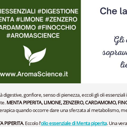
tà digestive, gonfiore, senso di pienezza, eccoli gli oli essenziali
te.
MENTA PIPERITA, LIMONE, ZENZERO, CARDAMOMO, FI
rapica quando occorre dare una sferzata al metabolismo, messo
A PIPERITA
. Eccolo l’
olio essenziale di Menta piperita
. Una vera