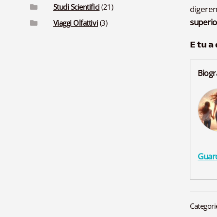
Studi Scientifici
(21)
digeren
superi
Viaggi Olfattivi
(3)
𝗘 𝘁𝘂 𝗮 
Biogr
Guard
Categori