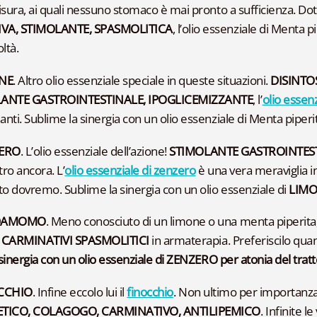
isura, ai quali nessuno stomaco è mai pronto a sufficienza. Do
IVA, STIMOLANTE, SPASMOLITICA
, l’olio essenziale di Menta 
oltà.
NE
. Altro olio essenziale speciale in queste situazioni.
DISINTO
ANTE GASTROINTESTINALE, IPOGLICEMIZZANTE
, l’
olio essen
nti. Sublime la sinergia con un olio essenziale di Menta piperit
ERO
. L’olio essenziale dell’azione!
STIMOLANTE GASTROINTES
tro ancora. L’
olio essenziale di zenzero
è una vera meraviglia 
to dovremo. Sublime la sinergia con un olio essenziale di
LIM
DAMOMO
. Meno conosciuto di un limone o una menta piperita,
i
CARMINATIVI SPASMOLITICI
in armaterapia. Preferiscilo qu
a sinergia con un olio essenziale di ZENZERO
per atonia del trat
CCHIO
. Infine eccolo lui il
finocchio
. Non ultimo per importanza e
TICO, COLAGOGO, CARMINATIVO, ANTILIPEMICO
. Infinite l