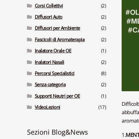
Corsi Collettivi
(2)
Diffusori Auto
(2)
Diffusori per Ambiente
(2)
Fascicoli di Aromaterapia
(2)
Inalatore Orale OE
(1)
Inalatori Nasali
(2)
Percorsi Specialistici
(8)
Senza categoria
(2)
Supporti Neutri per OE
(1)
Difficol
VideoLezioni
(17)
abbuffa
aromate
Sezioni Blog&News
1.
MENT