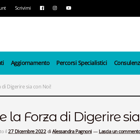
unt
Scrivimi
ti
Aggiornamento
Percorsi Specialistici
Consulenz
 di Digerire sia con Noi!
 la Forza di Digerire sia
to il
27 Dicembre 2022
di
Alessandra Pagnoni
—
Lascia un comment