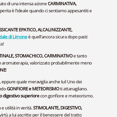
tato di una intensa azione
CARMINATIVA,
piperita è l’ideale quando ci sentiamo appesantiti e
SSICANTE EPATICO, ALCALINIZZANTE,
ziale di Limone
è quell’ancora sicura dopo pasti
a!
TINALE, STOMACHICO, CARMINATIVO
e tanto
in aromaterapia, valorizzato probabilmente meno
ONE
!
 eppure quale meraviglia anche lui! Uno dei
ando
GONFIORE e METEORISMO
ti attanagliano.
to digestivo superiore
con gonfiore e meteorismo.
 utilità in verità.
STIMOLANTE, DIGESTIVO,
e virtù a lui ascritte per il benessere del tratto