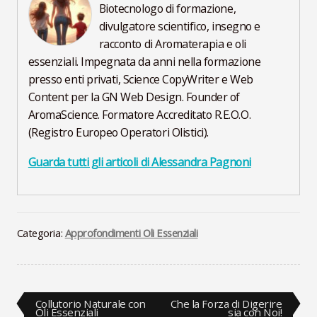
Biotecnologo di formazione,
divulgatore scientifico, insegno e
racconto di Aromaterapia e oli
essenziali. Impegnata da anni nella formazione
presso enti privati, Science CopyWriter e Web
Content per la GN Web Design. Founder of
AromaScience. Formatore Accreditato R.E.O.O.
(Registro Europeo Operatori Olistici).
Guarda tutti gli articoli di Alessandra Pagnoni
Categoria:
Approfondimenti Oli Essenziali
Navigazione
Articolo
Articolo
Collutorio Naturale con
Che la Forza di Digerire
precedente:
successivo:
Oli Essenziali
sia con Noi!