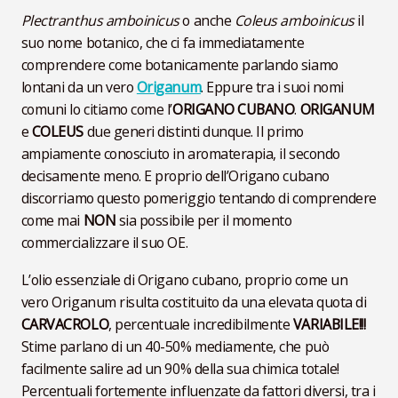
Plectranthus amboinicus
o anche
Coleus amboinicus
il
suo nome botanico, che ci fa immediatamente
comprendere come botanicamente parlando siamo
lontani da un vero
Origanum
. Eppure tra i suoi nomi
comuni lo citiamo come l’
ORIGANO CUBANO
.
ORIGANUM
e
COLEUS
due generi distinti dunque. Il primo
ampiamente conosciuto in aromaterapia, il secondo
decisamente meno. E proprio dell’Origano cubano
discorriamo questo pomeriggio tentando di comprendere
come mai
NON
sia possibile per il momento
commercializzare il suo OE.
L’olio essenziale di Origano cubano, proprio come un
vero Origanum risulta costituito da una elevata quota di
CARVACROLO
, percentuale incredibilmente
VARIABILE!!!
Stime parlano di un 40-50% mediamente, che può
facilmente salire ad un 90% della sua chimica totale!
Percentuali fortemente influenzate da fattori diversi, tra i