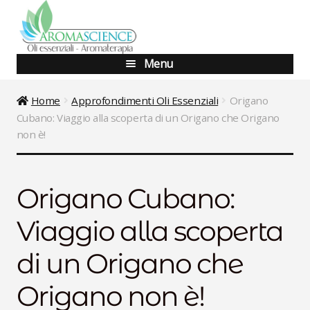
Vai
Vai
alla
al
navigazione
contenuto
Menu
Blog
Home
Approfondimenti Oli Essenziali
Origano
Cubano: Viaggio alla scoperta di un Origano che Origano
Shop
non è!
Corsi Base
Origano Cubano:
Corsi Avanzati
Viaggio alla scoperta
Aggiornamento
di un Origano che
Percorsi Specialistici
Origano non è!
Consulenze